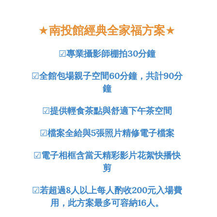
★
南投館經典全家福方案
★
☑
專業攝影師棚拍30分鐘
☑
全館包場親子空間60分鐘，共計90分
鐘
☑
提供
輕食茶點與舒適下午茶空間
☑
檔案全給與5張照片精修電子檔案
☑
電子相框含當天精彩影片花絮快播快
剪
☑
若超過8人以上每人酌收200元入場費
用，此方案最多可容納16人。