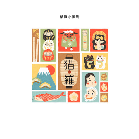
貓羅小派對