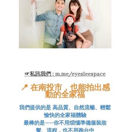
☞
私訊我們
:
m.me/eyesleespace
📍 在南投市，也能拍出感
動的全家福
我們提供的是
高品質、自然流暢、輕鬆
愉快的全家福體驗
最棒的是——你不用煩惱準備服裝妝
髮、流程，也不用跑台中