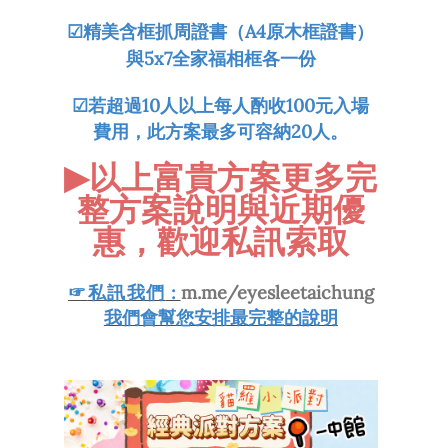
☑
精美含框抓周證書（A4原木框證書）
與5x7全家福相框各一份
☑
若超過10人以上每人酌收100元入場
費用，此方案最多可容納20人。
▶
以上富貴方案
更多完
整方案說明與近期優
惠，歡迎私訊索取
☞
私訊我們
:
m.me/eyesleetaichung
我們會幫您安排最完整的說明