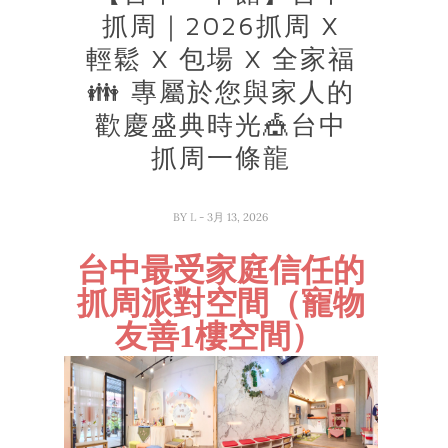
抓周｜2026抓周 X
輕鬆 X 包場 X 全家福
👪 專屬於您與家人的
歡慶盛典時光🎪台中
抓周一條龍
BY
L
- 3月 13, 2026
台中最受家庭信任的
抓周派對空間（寵物
友善1樓空間）