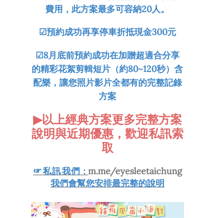
費用，此方案最多可容納20人。
☑預約成功再享停車折抵現金300元
☑8月底前預約成功在加贈
超適合分享
的精彩花絮剪輯短片（約80~120秒）含
配樂，讓您照片影片全都有的完整記錄
方案
▶
以上經典方案
更多完整方案
說明與近期優惠，歡迎私訊索
取
☞
私訊我們
:
m.me/eyesleetaichung
我們會幫您安排最完整的說明