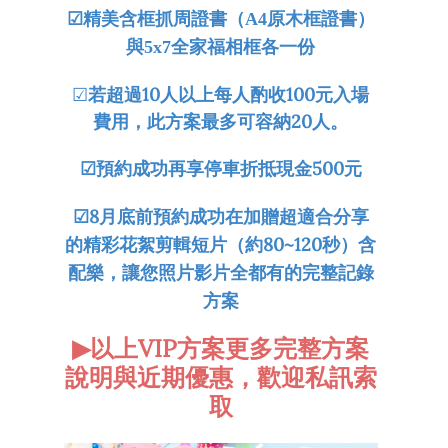
☑
精美含框抓周證書（A4原木框證書）
與5x7全家福相框各一份
☑
若超過10人以上每人酌收100元入場
費用，此方案最多可容納20人。
☑預約成功再享停車折抵現金500元
☑8月底前預約成功在加贈
超適合分享
的精彩花絮剪輯短片（約80~120秒）含
配樂，讓您照片影片全都有的完整記錄
方案
▶
以上VIP方案
更多完整方案
說明與近期優惠，歡迎私訊索
取