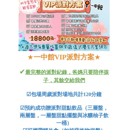
★
一中
館VIP派對方案
★
✔
最完整的派對紀錄，爸媽只要陪伴孩
子，其餘交給我們
☑
包場周歲派對場地共計120分鐘
☑
預約成功贈派對甜點飲品（三層盤，
兩層盤，一層盤甜點擺盤與冰釀柚子飲
一桶）