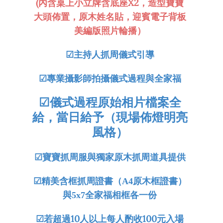
(內含桌上小立牌含底座X2，造型寶寶
大頭佈置，原木姓名貼，迎賓電子背板
美編版照片輪播）
☑
主持人抓周儀式引導
☑
專業攝影師拍攝儀式過程與全家福
☑
儀式過程原始相片檔案全
給，當日給予（現場佈燈明亮
風格）
☑
寶寶抓周服與獨家原木抓周道具提供
☑
精美含框抓周證書（A4原木框證書）
與5x7全家福相框各一份
☑
若超過10人以上每人酌收100元入場