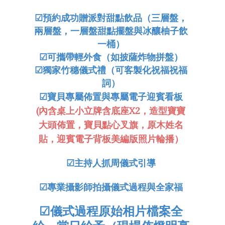
☑
預約成功贈派對甜點飲品（三層盤，
兩層盤，一層盤甜點擺盤與冰釀柚子飲
一桶）
☑可攜帶輕外食（如披薩炸物拼盤）
☑獨家竹穗儀式禮（可客製化祝福祝福
詞）
☑寶貝專屬佈置與專屬電子迎賓看板
(內含桌上小立牌含底座X2，造型寶寶
大頭佈置，寶貝點心叉旗，原木姓名
貼，迎賓電子背板美編版照片輪播）
☑
主持人抓周儀式引導
☑
專業攝影師拍攝儀式過程與全家福
☑
儀式過程原始相片檔案全