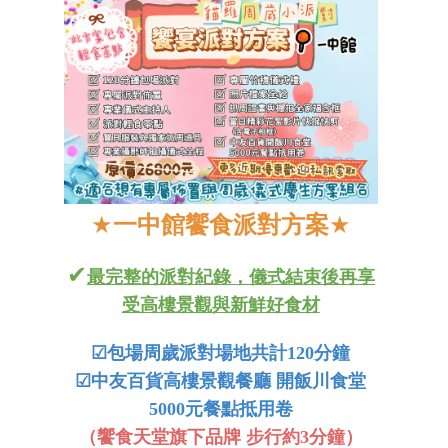
★
一中
館饗食派對方案
★
✔
最完整的派對紀錄，儀式結束後再享
受高樓景觀與新鮮好食材
☑
包場周歲派對場地共計120分鐘
☑
中友百貨高樓景觀餐廳 開飯川食堂
5000元餐點抵用卷
（饗食天堂旗下品牌 步行約3分鐘）