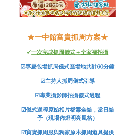
★
一中
館富貴抓周方案
★
✔
一次完成抓周儀式＋全家福拍攝
☑
專屬包場抓周儀式區場地共計60分鐘
☑
主持人抓周儀式引導
☑
專業攝影師拍攝儀式過程
☑
儀式過程原始相片檔案全給，當日給
予（現場佈燈明亮風格）
☑
寶寶抓周服與獨家原木抓周道具提供