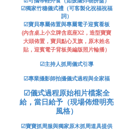
☑可攜帶輕外食（如披薩炸物拼盤）
☑獨家竹穗儀式禮（可客製化祝福祝福
詞）
☑寶貝專屬佈置與專屬電子迎賓看板
(內含桌上小立牌含底座X2，造型寶寶
大頭佈置，寶貝點心叉旗，原木姓名
貼，迎賓電子背板美編版照片輪播）
☑
主持人抓周儀式引導
☑
專業攝影師拍攝儀式過程與全家福
☑
儀式過程原始相片檔案全
給，當日給予（現場佈燈明亮
風格）
☑
寶寶抓周服與獨家原木抓周道具提供