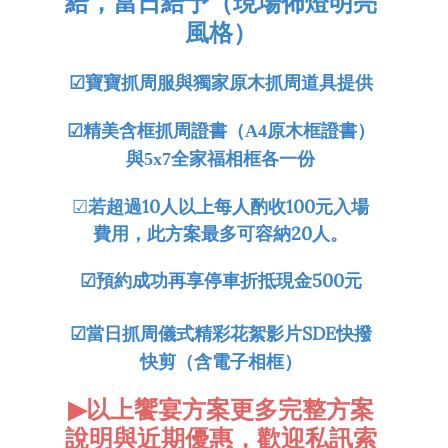
給，當日給予（現場佈燈明亮
風格）
☑
寶寶抓周服與獨家原木抓周道具提供
☑
精美含框抓周證書（A4原木框證書）
與5x7全家福相框各一份
☑
若超過10人以上每人酌收100元入場
費用，此方案最多可容納20人。
☑預約成功再享停車折抵現金500元
☑當日抓周儀式精彩花絮影片
SDE
快撥
快剪（含電子相框）
▶
以上饗宴方案
更多完整方案
說明與近期優惠，歡迎私訊索