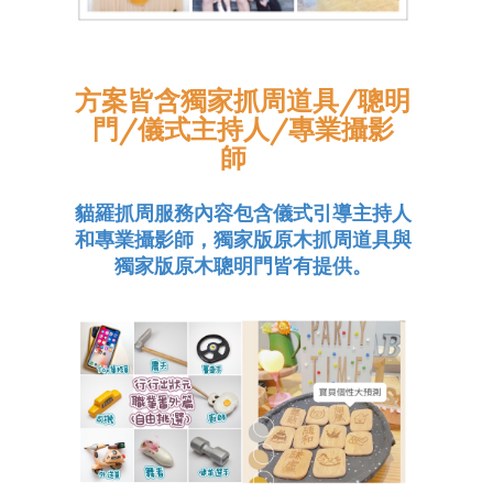
方案皆含獨家抓周
道具/聰明
門/儀式主持人/專業攝影
師
貓羅抓周服務內容包含儀式引導主持人
和專業攝影師
，獨家版原木抓周道具與
獨家版原木聰明門皆有提供。