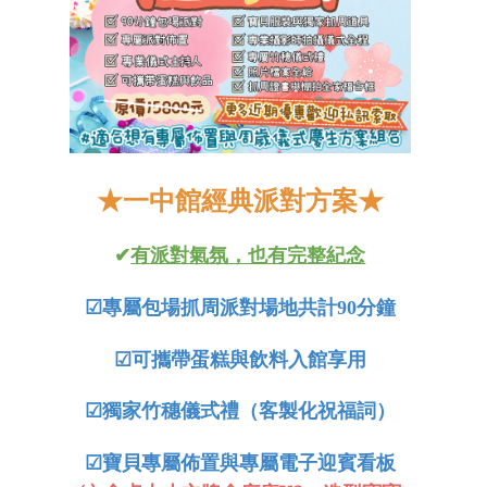
★
一中
館經典派對方案
★
✔
有派對氣氛，也有完整紀念
☑
專屬包場抓周派對場地共計90分鐘
☑
可攜帶蛋糕與飲料入館享用
☑獨家竹穗儀式禮（客製化祝福詞）
☑寶貝專屬佈置與專屬電子迎賓看板